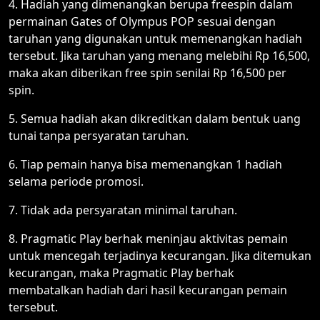
4. Hadiah yang dimenangkan berupa freespin dalam
permainan Gates of Olympus POP sesuai dengan
taruhan yang digunakan untuk memenangkan hadiah
tersebut. Jika taruhan yang menang melebihi Rp 16,500,
maka akan diberikan free spin senilai Rp 16,500 per
spin.
5. Semua hadiah akan dikreditkan dalam bentuk uang
tunai tanpa persyaratan taruhan.
6. Tiap pemain hanya bisa memenangkan 1 hadiah
selama periode promosi.
7. Tidak ada persyaratan minimal taruhan.
8. Pragmatic Play berhak meninjau aktivitas pemain
untuk mencegah terjadinya kecurangan. Jika ditemukan
kecurangan, maka Pragmatic Play berhak
membatalkan hadiah dari hasil kecurangan pemain
tersebut.