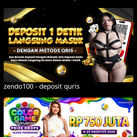
zendo100 - deposit quris