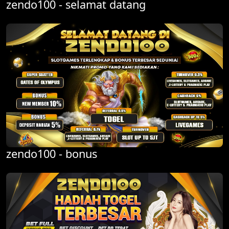
zendo100 - selamat datang
zendo100 - bonus