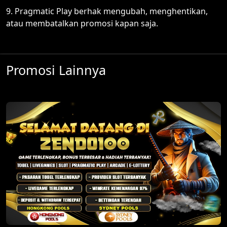
9. Pragmatic Play berhak mengubah, menghentikan,
atau membatalkan promosi kapan saja.
Promosi Lainnya