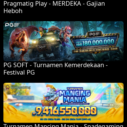
Pragmatig Play - MERDEKA - Gajian
Heboh
PG SOFT - Turnamen Kemerdekaan -
Festival PG
Turnamen Mancing Mania - Spadegaming