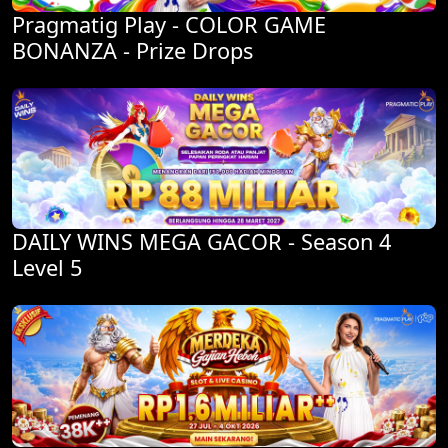
Pragmatig Play - COLOR GAME
BONANZA - Prize Drops
DAILY WINS MEGA GACOR - Season 4
Level 5