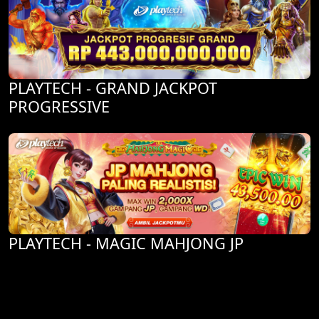
vl****se
Telah Berhasil Melakukan Withdraw
Rp 7.205.000,00
PLAYTECH - GRAND JACKPOT
PROGRESSIVE
PLAYTECH - MAGIC MAHJONG JP