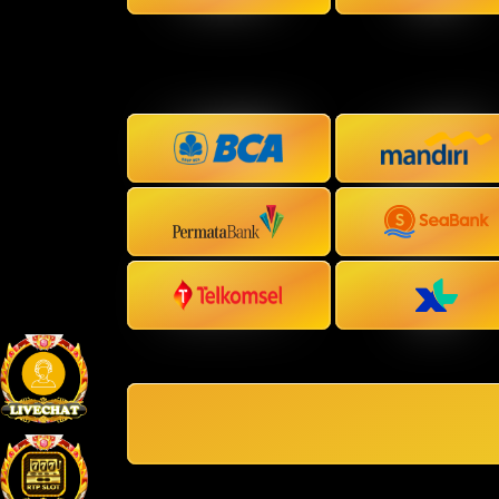
Rp 3.704.0
er****ze
Telah Berhasil Melakukan Withdraw