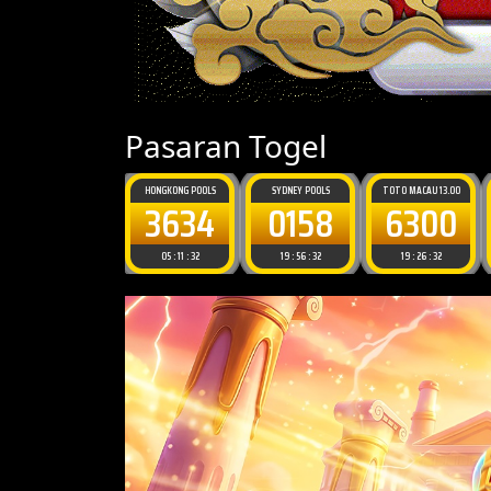
Pasaran Togel
HONGKONG POOLS
SYDNEY POOLS
TOTO MACAU 13.00
TOTO MACAU 16:00
3634
0158
6300
7875
05 : 11 : 30
19 : 56 : 30
19 : 26 : 30
22 : 26 : 30