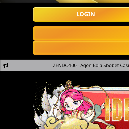
LOGIN
O100 - Agen Bola Sbobet Casino Slot Qris Tercepat Terse