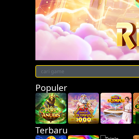
Populer
Terbaru