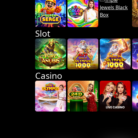
Slot
Casino