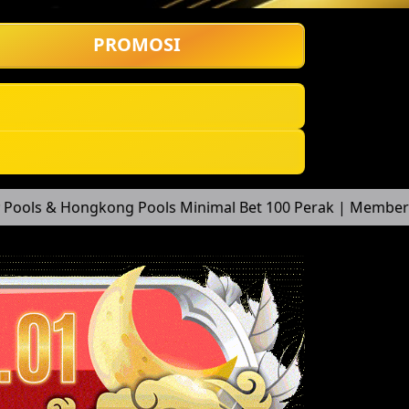
PROMOSI
inimal Bet 100 Perak | Memberikan Pelayanan Terbaik 24 