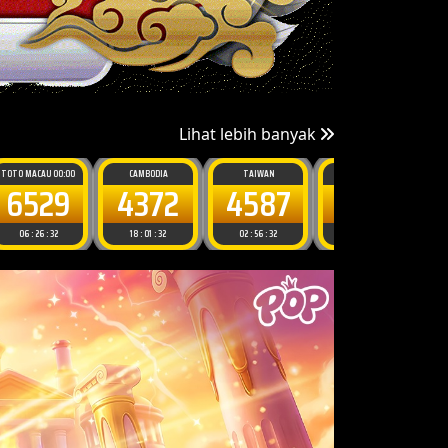
Lihat lebih banyak
CAMBODIA
TAIWAN
CHINA
SINGAPORE
4372
4587
6699
0715
18 : 01 : 30
02 : 56 : 30
21 : 41 : 30
TUTUP